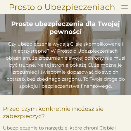
Prosto o Ubezpieczeniach
Przejdź
do
głównej
Proste ubezpieczenia dla Twojej
treści
pewności
Czy ubezpieczenia wydają Ci się skomplikowane i
nieprzystępne? W Prosto o Ubezpieczeniach
objaśniam, że zrozumienie swojej ochrony nie musi
być trudne. Na tej stronie pokażę Ci, że można je
zrozumieć i świadomie dopasować do swoich
potrzeb, bez zbędnego żargonu. To Twoja droga do
spokoju i bezpieczeństwa finansowego.
Przed czym konkretnie możesz się
zabezpieczyć?
Ubezpieczenie to narzędzie, które chroni Ciebie i